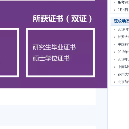
备考20
2月4
院校动
201
长安大
中国科
201
201
中南财
苏州大学
北京航