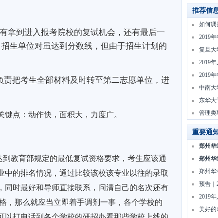
推荐信
如何调
有拿到进入报考院校的复试机会，还有最后一
201
。招生单位对虽达到分数线，但由于招生计划的
复旦大
201
201
负责把考生全部材料及时转至第二志愿单位，进
中南大
东华大
管理类
关键点：动作快，面积大，力度广。
重要通
郑州华
到教育部规定的最低复试资格要求，考生应该通
郑州华
郑州华
业中的排名情况，通过比较该校该专业以往的录取
预告｜
，同时最好和导师直接联系，问清自己的名次还有
201
资格，那么就应当立即着手调剂一事，各个学校的
美好的
可以打电话到各个学校的研招办看那些学校上线的