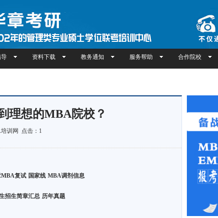
指导
资料下载
教务通知
服务帮助
合作院校
到理想的MBA院校？
：MBA培训网 点击：
1
MBA复试
国家线
MBA调剂信息
生招生简章汇总
历年真题