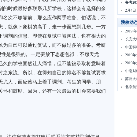
备考20
剂的时候最好多联系几所学校，这样会有选择的余
2月4
和名次不够靠前，那么应作两手准备。俗话说，不
院校动
患，就像下象棋的高手，走一步而想到几步。一方
201
下调剂的信息。即使在复试中被淘汰，也有很大的
长安大
以为自己可以通过复试，而不做过多的准备。考研
中国科
主观性是很强的。一定要放下思想包袱，不怨天尤
201
已久的学校固然让人痛惜，但不能被录取将意味着
201
中南财
付之东流。所以，在得知自己的排名不够复试要求
苏州大学
天尤人，而应该马上着手调剂。考生的同学、朋
北京航
关怀和鼓励。因为，还有一次最后的机会需要我们
、法信息或直接打电话联系等方式获取剂信息。