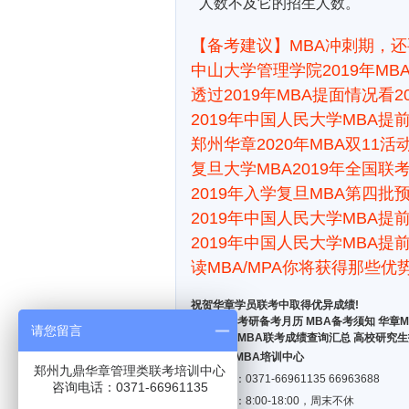
人数不及它的招生人数。
【备考建议】MBA冲刺期，
中山大学管理学院2019年M
透过2019年MBA提面情况看2
2019年中国人民大学MBA提
郑州华章2020年MBA双11
复旦大学MBA2019年全国
2019年入学复旦MBA第四批
2019年中国人民大学MBA提
2019年中国人民大学MBA提
读MBA/MPA你将获得那些优
祝贺华章学员联考中取得优异成绩!
招生简章
考研备考月历
MBA备考须知
华章M
请您留言
资料下载
MBA联考成绩查询汇总
高校研究生
郑州华章MBA培训中心
郑州九鼎华章管理类联考培训中心
咨询电话：0371-66961135 66963688
咨询电话：0371-66961135
报名时间：8:00-18:00，周末不休