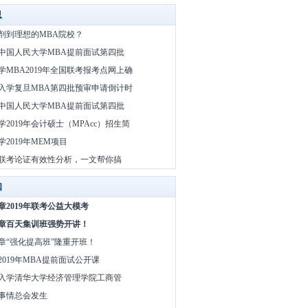
息
剂到理想的MBA院校？
9年中国人民大学MBA提前面试第四批
学MBA2019年全国联考报考点网上确
9年入学复旦MBA第四批预审申请倒计时
9年中国人民大学MBA提前面试第四批
学2019年会计硕士（MPAcc）招生简
学2019年MEM项目
联考论证有效性分析，一文帮你搞
知
章2019年联考公益大模考
章百天集训班强势开讲！
章“强化提高班”隆重开班！
2019年MBA提前面试公开课
9年入学清华大学经济管理学院工商管
事情总会发生