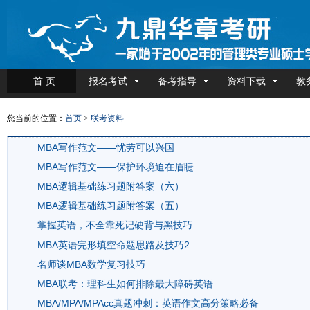
首 页
报名考试
备考指导
资料下载
教
您当前的位置：
首页
>
联考资料
MBA写作范文——忧劳可以兴国
MBA写作范文——保护环境迫在眉睫
MBA逻辑基础练习题附答案（六）
MBA逻辑基础练习题附答案（五）
掌握英语，不全靠死记硬背与黑技巧
MBA英语完形填空命题思路及技巧2
名师谈MBA数学复习技巧
MBA联考：理科生如何排除最大障碍英语
MBA/MPA/MPAcc真题冲刺：英语作文高分策略必备