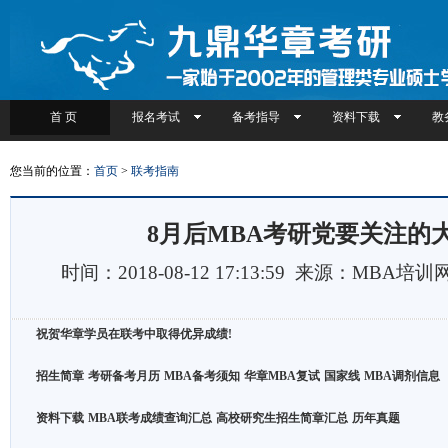
首 页
报名考试
备考指导
资料下载
教
您当前的位置：
首页
>
联考指南
8月后MBA考研党要关注的
时间：2018-08-12 17:13:59 来源：MBA培
祝贺华章学员在联考中取得优异成绩!
招生简章
考研备考月历
MBA备考须知
华章MBA复试
国家线
MBA调剂信息
资料下载
MBA联考成绩查询汇总
高校研究生招生简章汇总
历年真题