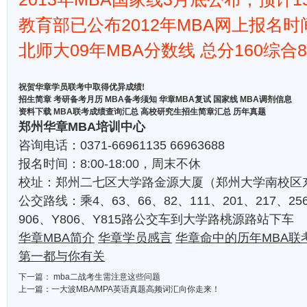
教育部已公布2012年MBA网上报名
北师大09年MBA分数线 总分160综合8
祝贺华章学员联考中取得优异成绩!
招生简章
考研备考月历
MBA备考须知
华章MBA复试
国家线
MBA调剂信息
资料下载
MBA联考成绩查询汇总
高校研究生招生简章汇总
历年真题
郑州华章MBA培训中心
咨询电话：0371-66961135 66963688
报名时间：8:00-18:00，周末不休
校址：郑州二七区大学路金源大厦（郑州大学南校区东
公交路线：乘4、63、66、82、111、201、217、256
906、Y806、Y815路公交车到大学路桃源路站下车
华章MBA简介
华章学员感言
华章命中的历年MBA联
第一都与你有关
下一篇：
mba二战考生需注意这些问题
上一篇：
一大波MBA/MPA英语真题高频词汇向你走来！